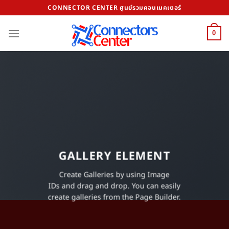
Skip
CONNECTOR CENTER ศูนย์รวมคอนเนคเตอร์
to
content
0
GALLERY ELEMENT
Create Galleries by using Image
IDs and drag and drop. You can easily
create galleries from the Page Builder.