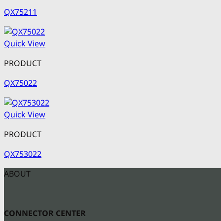
QX75211
Quick View
PRODUCT
QX75022
Quick View
PRODUCT
QX753022
ABOUT
CONNECTOR CENTER