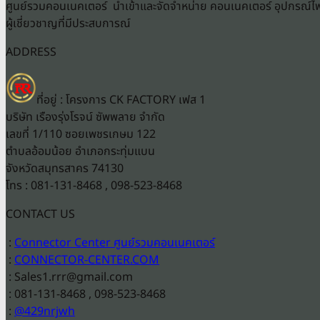
ศูนย์รวมคอนเนคเตอร์ นำเข้าและจัดจำหน่าย คอนเนคเตอร์ อุปกรณ์ไฟ
ผู้เชี่ยวชาญที่มีประสบการณ์
ADDRESS
ที่อยู่ : โครงการ CK FACTORY เฟส 1
บริษัท เรืองรุ่งโรจน์ ซัพพลาย จำกัด
เลขที่ 1/110 ซอยเพชรเกษม 122
ตำบลอ้อมน้อย อำเภอกระทุ่มแบน
จังหวัดสมุทรสาคร 74130
โทร : 081-131-8468 , 098-523-8468
CONTACT US
:
Connector Center ศูนย์รวมคอนเนคเตอร์
:
CONNECTOR-CENTER.COM
: Sales1.rrr@gmail.com
: 081-131-8468 , 098-523-8468
:
@429nrjwh