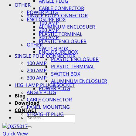
ANGLE PLUG
OTHER
CABLE CONNECTOR
POWER PLUG
SINGLE POLE CONNECTOR
ENCLOSURE BOX
100 AMP
ALUMINUM ENCLOSUER
200 AMP
PLASTIC TERMINAL
300 AMP
PLASTIC ENCLOSUER
OTHER
SWITCH BOX
ENCLOSURE BOX
SINGLE POLE CONNECTOR
PLASTIC ENCLOSUER
100 AMP
PLASTIC TERMINAL
200 AMP
SWITCH BOX
300 AMP
ALUMINUM ENCLOSUER
HIGH AMP PLUG&SOCKET
POWER PLUG
ANGLE PLUG
Blog
CABLE CONNECTOR
Download
PANEL MOUNTING
CONTACT
STRAIGHT PLUG
Search
for:
Quick View