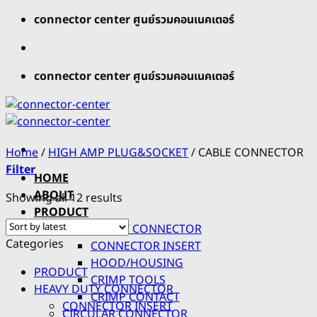
Skip
connector center ศูนย์รวมคอนเนคเตอร์
to
content
connector center ศูนย์รวมคอนเนคเตอร์
Home
/
HIGH AMP PLUG&SOCKET
/
CABLE CONNECTOR
Filter
HOME
ABOUT
Showing all 12 results
PRODUCT
HEAVY DUTY CONNECTOR
Categories
CONNECTOR INSERT
HOOD/HOUSING
PRODUCT
CRIMP TOOLS
HEAVY DUTY CONNECTOR
CRIMP CONTACT
CONNECTOR INSERT
CIRCULAR CONNECTOR