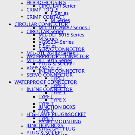
HOOD/HOUSING
CIRCULAR Serier
CRIMP TOOLS
P Series
CRIMP CONTACT
M Series
CIRCULAR CONNECTOR
MIL-DTL 26482 Series I
CIRCULAR Serier
MIL-DLT 5015 Series
M Series
VG95234 Series
P Series
SERVO CONNECTOR
MIL-DTL 26482 Series I
WATERPROOF CONNECTOR
MIL-DLT 5015 Series
PLUG & SOCKET
VG95234 Series
INLINE CONNECTOR
SERVO CONNECTOR
TYPE I
WATERPROOF CONNECTOR
TYPE T
INLINE CONNECTOR
TYPE Y
TYPE I
TYPE X
TYPE T
JUNCTION BOXS
TYPE X
HIGH AMP PLUG&SOCKET
TYPE Y
PANEL MOUNTING
JUNCTION BOXS
STRAIGHT PLUG
PLUG & SOCKET