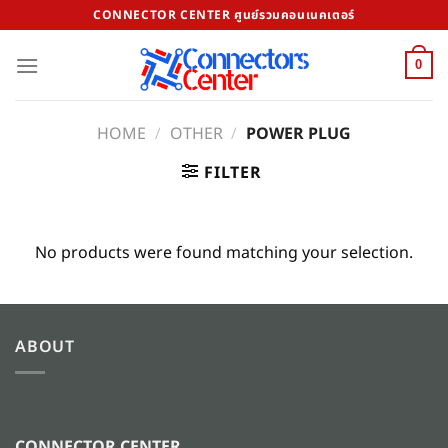
Skip
CONNECTOR CENTER ศูนย์รวมคอนเนคเตอร์
to
content
0
HOME
/
OTHER
/
POWER PLUG
FILTER
No products were found matching your selection.
ABOUT
CONNECTOR CENTER