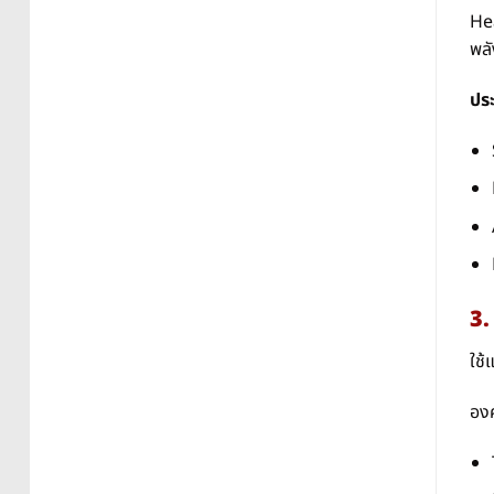
Hea
พลั
ประ
3.
ใช้
อง