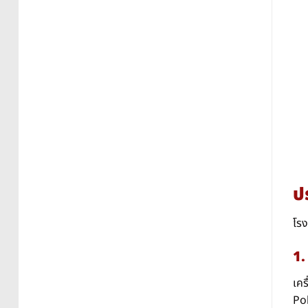
ป
โรง
1.
เคร
Po