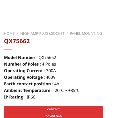
HOME
/
HIGH AMP PLUG&SOCKET
/
PANEL MOUNTING
QX75662
Model Number
:
QX75662
Number of Poles
: 4 Poles
Operating Current
: 300A
Operating Voltage
: 400V
Earth contact position
: 4h
Ambient Temperature
: -20℃ ~ +85℃
IP Rating
:
IP66
CONTACT
DOWNLOAD