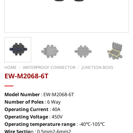
HOME
/
WATERPROOF CONNECTOR
/
JUNCTION BOXS
EW-M2068-6T
Model Number
:
EW-M2068-6T
Number of Poles
: 6 Way
Operating Current
: 40A
Operating Voltage
: 450V
Operating temperature range
: -40℃-105℃
Wire Sectio
n : 0.5mm2-6mm2